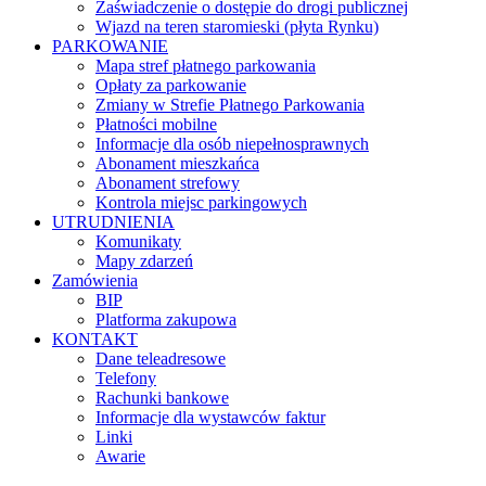
Zaświadczenie o dostępie do drogi publicznej
Wjazd na teren staromieski (płyta Rynku)
PARKOWANIE
Mapa stref płatnego parkowania
Opłaty za parkowanie
Zmiany w Strefie Płatnego Parkowania
Płatności mobilne
Informacje dla osób niepełnosprawnych
Abonament mieszkańca
Abonament strefowy
Kontrola miejsc parkingowych
UTRUDNIENIA
Komunikaty
Mapy zdarzeń
Zamówienia
BIP
Platforma zakupowa
KONTAKT
Dane teleadresowe
Telefony
Rachunki bankowe
Informacje dla wystawców faktur
Linki
Awarie