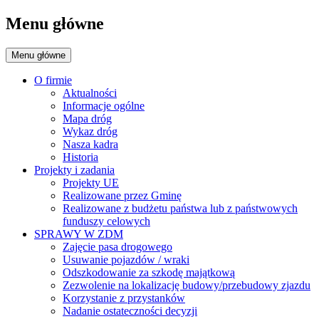
Menu główne
Menu główne
O firmie
Aktualności
Informacje ogólne
Mapa dróg
Wykaz dróg
Nasza kadra
Historia
Projekty i zadania
Projekty UE
Realizowane przez Gminę
Realizowane z budżetu państwa lub z państwowych
funduszy celowych
SPRAWY W ZDM
Zajęcie pasa drogowego
Usuwanie pojazdów / wraki
Odszkodowanie za szkodę majątkową
Zezwolenie na lokalizację budowy/przebudowy zjazdu
Korzystanie z przystanków
Nadanie ostateczności decyzji